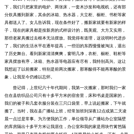
下，我们只把家里的电炉、两张床，一套木沙发和电视机，还有部
分炊具搬到新家，其余的冰箱、热水器，大立柜、橱柜、书柜等家
具都送人了。女儿告诉我，现在条件好了，搬新家就要有新家的样
子，现在的家具都是按新房的式样设计的，既美观、大方又实用，
那些老家具搬过去根本无法摆放。我觉得有道理，这说明时代进步
了，我们的生活水平在逐年提高，一些旧的东西慢慢被淘汰，退出
了历史舞台。看到新家清清爽爽，窗明几净，衣柜、橱柜、鞋柜等
家具摆放有序，冰箱、热水器等电器应有尽有，我特别高兴。这让
我想起了以前搬家，特别是前两次搬家，那寒酸得不能再寒酸的景
象，让我至今仍难以忘怀。
曾记得，上世纪六十年代期间，我第一次搬家，那时我们一家
住在县纺织品公司只有十多平方米的宿舍里，床和书桌是国家的，
我们的被子和几套衣服分装在三只口袋里，早上说起搬家，下午就
搬了。当时，我在县广播站上班，经常加班到深夜12点或第二天凌
晨一点过是常事。为方便我的工作，单位领导从广播站办公室隔壁
的库房隔出十多平方米让我居住，办公室和我的家是用块竹篱笆隔