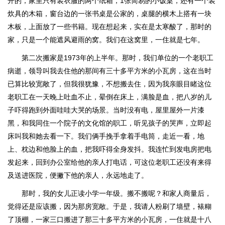
开的，家里只有装衣服的两个纸箱，1张简易的小饭桌，还有一个装
炊具的木箱，窗台边的一张书桌是公家的，桌腿的横木上搭有一块
木板，上面放了一些书籍。现在想起来，实在是太寒酸了，那时的
家，只是一个能遮风避雨的窝。我们在这窝里，一住就是七年。
第二次搬家是1973年的上半年。那时，我们单位的一个老职工
病逝，领导叫我去住他的那间有三十多平方米的小瓦房，这在当时
已算比较宽敞了，但我很犹豫，不想搬去住，因为我亲眼目睹这位
老职工在一天晚上吐血不止，晕倒在床上，满脸是血，把八岁的儿
子吓得跑到外面哇哇大哭的场景。当时没有电，屋里屋外一片漆
黑，和我同住一个院子的文化馆的职工，听见孩子的哭声，立即起
床叫我和她去看一下。我们俩手挽手拿着手电筒，走近一看，地
上、枕边和他脸上的血，把我吓得全身发抖。我连忙到发电房把电
发起来，回到办公室给他的亲人打电话，可这位老职工还没有来得
及送进医院，便撇下他的亲人，永远地走了。
那时，我的女儿正读小学一年级。搬不搬呢？和家人商量后，
觉得还是应该搬，因为那房宽敞。于是，我请人粉刷了墙壁，裱糊
了顶棚，一家三口搬进了那三十多平方米的小瓦房，一住就是十八