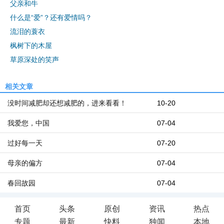
父亲和牛
什么是“爱”？还有爱情吗？
流泪的蓑衣
枫树下的木屋
草原深处的笑声
相关文章
没时间减肥却还想减肥的，进来看看！
10-20
我爱您，中国
07-04
过好每一天
07-20
母亲的偏方
07-04
春回故园
07-04
首页
头条
原创
资讯
热点
专题
最新
快料
独闻
本地