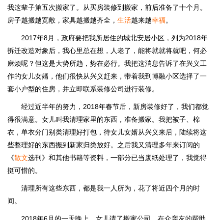
我这辈子第五次搬家了。从买房装修到搬家，前后准备了十个月。
房子越搬越宽敞，家具越搬越齐全，
生活
越来越
幸福
。
2017年8月，政府要把我所居住的城北安居小区，列为2018年
拆迁改造对象后，我心里总在想，人老了，能将就就将就吧，何必
麻烦呢？但这是大势所趋，势在必行。我把这消息告诉了在兴义工
作的女儿女婿，他们很快从兴义赶来，带着我到博融小区选择了一
套小户型的住房，并立即联系装修公司进行装修。
经过近半年的努力，2018年春节后，新房装修好了，我们都觉
得很满意。女儿叫我清理家里的东西，准备搬家。我把被子、棉
衣，单衣分门别类清理好打包，待女儿女婿从兴义来后，陆续将这
些整理好的东西搬到新家归类放好。之后我又清理多年来订阅的
《
散文
选刊》和其他书籍等资料，一部分已当废纸处理了，我觉得
挺可惜的。
清理所有这些东西，都是我一人所为，花了将近四个月的时
间。
2018年6月的一天晚上，女儿请了搬家公司，在众亲友的帮助