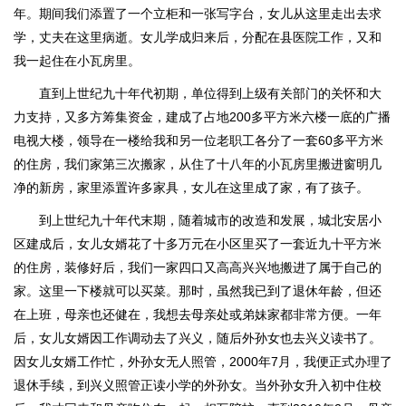
年。期间我们添置了一个立柜和一张写字台，女儿从这里走出去求
学，丈夫在这里病逝。女儿学成归来后，分配在县医院工作，又和
我一起住在小瓦房里。
直到上世纪九十年代初期，单位得到上级有关部门的关怀和大
力支持，又多方筹集资金，建成了占地200多平方米六楼一底的广播
电视大楼，领导在一楼给我和另一位老职工各分了一套60多平方米
的住房，我们家第三次搬家，从住了十八年的小瓦房里搬进窗明几
净的新房，家里添置许多家具，女儿在这里成了家，有了孩子。
到上世纪九十年代末期，随着城市的改造和发展，城北安居小
区建成后，女儿女婿花了十多万元在小区里买了一套近九十平方米
的住房，装修好后，我们一家四口又高高兴兴地搬进了属于自己的
家。这里一下楼就可以买菜。那时，虽然我已到了退休年龄，但还
在上班，母亲也还健在，我想去母亲处或弟妹家都非常方便。一年
后，女儿女婿因工作调动去了兴义，随后外孙女也去兴义读书了。
因女儿女婿工作忙，外孙女无人照管，2000年7月，我便正式办理了
退休手续，到兴义照管正读小学的外孙女。当外孙女升入初中住校