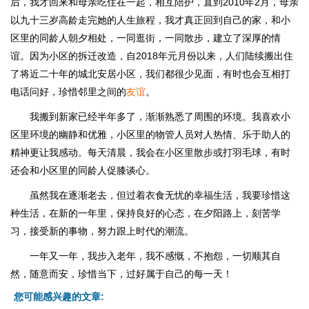
后，我才回来和母亲吃住在一起，相互陪护，直到2010年2月，母亲
以九十三岁高龄走完她的人生旅程，我才真正回到自己的家，和小
区里的同龄人朝夕相处，一同逛街，一同散步，建立了深厚的情
谊。因为小区的拆迁改造，自2018年元月份以来，人们陆续搬出住
了将近二十年的城北安居小区，我们都很少见面，有时也会互相打
电话问好，珍惜邻里之间的
友谊
。
我搬到新家已经半年多了，渐渐熟悉了周围的环境。我喜欢小
区里环境的幽静和优雅，小区里的物管人员对人热情、乐于助人的
精神更让我感动。每天清晨，我会在小区里散步或打羽毛球，有时
还会和小区里的同龄人促膝谈心。
虽然我在逐渐老去，但过着衣食无忧的幸福生活，我要珍惜这
种生活，在新的一年里，保持良好的心态，在夕阳路上，刻苦学
习，接受新的事物，努力跟上时代的潮流。
一年又一年，我步入老年，我不感慨，不抱怨，一切顺其自
然，随意而安，珍惜当下，过好属于自己的每一天！
您可能感兴趣的文章: