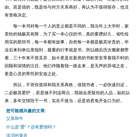
由。若是借的，既是你与对方关系再好，再认为不值得留存，也没
有资格决定。
每一本书对每一个人的意义都是不同的，我当年上大学时，家
里给的钱极其有限，为了买一本心仪的书，真的要攒好久，省吃俭
用买的那些书，每一本都有故事，自然每一本都是极其珍贵的，毕
业后来到单位里报到，最重的行李就是书。所以婚后历次搬家都带
着，三十年来不曾丢弃，如今更是在新房的书柜里安享着我不时的
回顾和深情的注目。他们伴随着我一路走来，是无声的异域之友，
更是心灵的寄托和安放之处。
所以，不管你觉得和我关系再铁，借我书者，一必快速归还，
二必极其爱护 ，若是做不到这两点，我就会质疑你的人品，如此以
来，多年交情毁于一书，实在不值当，还是劝君免开金口为好。
您可能感兴趣的文章:
父亲和牛
什么是“爱”？还有爱情吗？
流泪的蓑衣