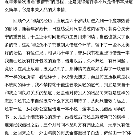
近年来屡次遭遇“被借书”的过程，还是觉得这件事不只是借书本身这
么简单，它是事关人品的大事情。
回顾个人阅读的经历，应该是四十岁以后进入到一个愈加热爱
的阶段，随着年岁渐长，日益感受到只有通过阅读方可获得心灵安
宁的重要性，于是业余时间把精力主要用来阅读，当然也就买了很
多的书，这期间也免不了书被别人借这个环节。留下了一些不太美
好的记忆：有位仁兄，相识几十年了，曾从我书柜里强行借走一本
我自己还没有打开包装的新书，借走以后，久不归还，有日问起，
竟说，在桌上放着，没见好久了。那神情简直就如丢弃了一块破抹
布一样的无所谓，看他样子，不仅毫无愧疚，而且简直压根就是我
不该问的样子，我不禁惊诧于他这云淡风轻的底气，到底是来自于
和我之间良好关系的垫底，还是他对待别人的物品向来就是这样的
态度？还书之事自然没有什么下文好期待了，从此只能敬而远之。
还有一位，从我办公室里借走一本小说，这本是女儿借她同学的
书，女儿是个细致有心的孩子，她看过后书还是宛若新书的模样 ，
谁知经我借出之后，三个月时间不见对方有归还之意，无奈只有催
促，还回来之后，外面精美的封皮全部磨出了白边，俨然由一个“体