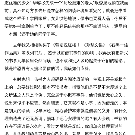
态优雅的少女” 华容尽失成一个“历经磨难的老人”般委屈地躺在我面
前，真不知对方拿去后是在怎样的阅读环境里看完的，就会把书看
成这个样子！拿回家后，女儿愤怒地说，借书也要看人品，今后不
要把好书拿到单位了，更不能轻易借书给那些不靠谱的人，逐网购
一本新书还于她的同学了事。
去年我又相继购买了《蒋勋说红楼 》《孙犁文集》《石黑一雄
作品集》等系列书后， 鉴于以前借书事件的影响，我再没有把新买
的书拿到单位里公然阅读，也不敢和别人谈论起关于它们的精彩，
就是唯恐再有人提出要借的话，我该如何应答。
有时也想，借书之人起码是有阅读愿望的，主观上还是积极向
上的，总要好过那些根本不读书者，指责他们是不是不太厚道？上
文所述之人只是个例，完全属于小概率事件，他们也是无心之失，
说出来似乎不应该。然而细想，它真就不是小事，因为借走的，本
是别人的珍藏，尽早归还、精心爱护本来就是借者的义务，有什么
理由遗失了还无所谓，损坏了还心安理得的呢？有人会说，书籍的
存在不应该是永久的，看过之后就是废纸，你想怎么处理看过的
书，首先得明确是不是你自己的书，若是，愿意付之一炬是你的自