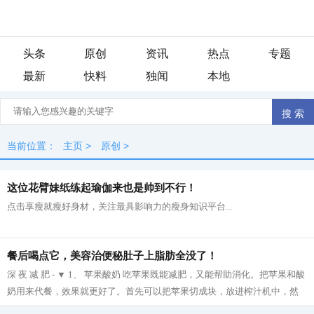
头条
原创
资讯
热点
专题
最新
快料
独闻
本地
当前位置：
主页
>
原创
>
这位花臂妹纸练起瑜伽来也是帅到不行！
点击享瘦就瘦好身材，关注最具影响力的瘦身知识平台...
餐后喝点它，美容治便秘肚子上脂肪全没了！
深 夜 减 肥 - ▼ 1、 苹果酸奶 吃苹果既能减肥，又能帮助消化。把苹果和酸
奶用来代餐，效果就更好了。首先可以把苹果切成块，放进榨汁机中，然
后再把榨好的苹果汁与酸奶拌在一起...