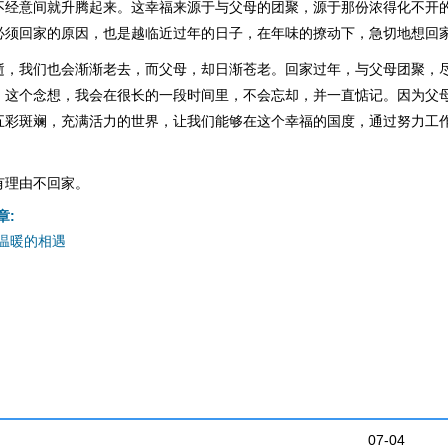
不经意间就升腾起来。这幸福来源于与父母的团聚，源于那份浓得化不开
必须回家的原因，也是越临近过年的日子，在年味的撩动下，急切地想回
逝，我们也会渐渐老去，而父母，却日渐苍老。回家过年，与父母团聚，
，这个念想，我会在很长的一段时间里，不会忘却，并一直惦记。因为父
五彩斑斓，充满活力的世界，让我们能够在这个幸福的国度，通过努力工
有理由不回家。
章:
温暖的相遇
07-04