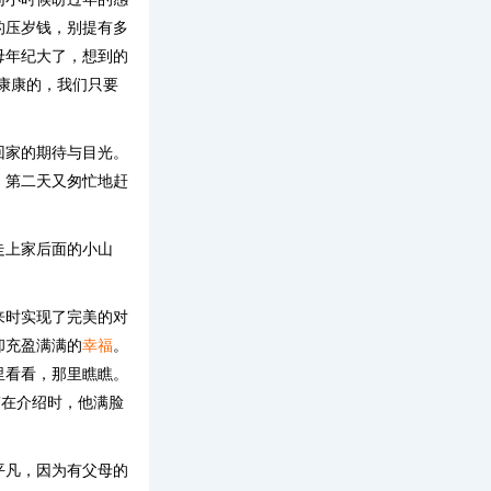
的压岁钱，别提有多
母年纪大了，想到的
康康的，我们只要
回家的期待与目光。
，第二天又匆忙地赶
走上家后面的小山
来时实现了完美的对
却充盈满满的
幸福
。
里看看，那里瞧瞧。
”在介绍时，他满脸
平凡，因为有父母的