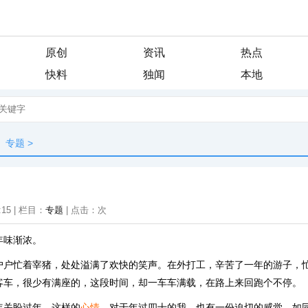
原创
资讯
热点
快料
独闻
本地
专题
>
:15 | 栏目：
专题
| 点击：
次
年味渐浓。
户户忙着宰猪，处处溢满了欢快的笑声。在外打工，辛苦了一年的游子，
客车，很少有满座的，这段时间，却一车车满载，在路上来回跑个不停。
年关盼过年。这样的
心情
，对于年过四十的我，也有一份迫切的感觉，如