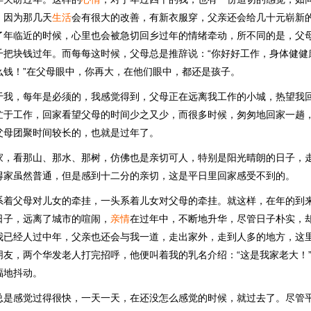
，因为那几天
生活
会有很大的改善，有新衣服穿，父亲还会给几十元崭新
了年临近的时候，心里也会被急切回乡过年的情绪牵动，所不同的是，父
千把块钱过年。而每每这时候，父母总是推辞说：“你好好工作，身体健健
么钱！”在父母眼中，你再大，在他们眼中，都还是孩子。
于我，每年是必须的，我感觉得到，父母正在远离我工作的小城，热望我
忙于工作，回家看望父母的时间少之又少，而很多时候，匆匆地回家一趟
父母团聚时间较长的，也就是过年了。
家，看那山、那水、那树，仿佛也是亲切可人，特别是阳光晴朗的日子，
得家虽然普通，但是感到十二分的亲切，这是平日里回家感受不到的。
系着父母对儿女的牵挂，一头系着儿女对父母的牵挂。就这样，在年的到
日子，远离了城市的喧闹，
亲情
在过年中，不断地升华，尽管日子朴实，
我已经人过中年，父亲也还会与我一道，走出家外，走到人多的地方，这
朋友，两个华发老人打完招呼，他便叫着我的乳名介绍：“这是我家老大！
福地抖动。
总是感觉过得很快，一天一天，在还没怎么感觉的时候，就过去了。尽管