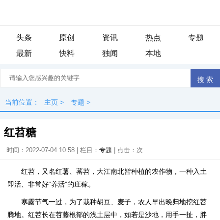
头条
原创
资讯
热点
专题
最新
快料
独闻
本地
当前位置：
主页
>
专题
>
红苕糖
时间：2022-07-04 10:58 | 栏目：
专题
| 点击：
次
红苕，又名红薯、蕃苕，大江南北皆种植的农作物，一种入土
即活、非常好“养活”的庄稼。
寒露节气一过，为了栽种胡豆、麦子，农人早出晚归地挖红苕
腾地。红苕长在苕藤根部的浅土层中，如若是沙地，用手一扯，胖