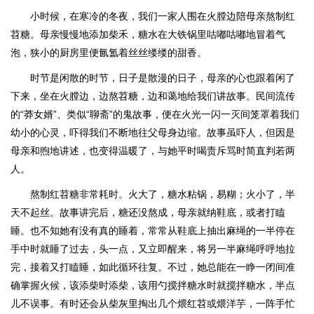
小时候，在寒冷的冬夜，我们一家人围在火膛边陪母亲熬制红
苕糖。母亲慢慢地添加柴禾，糖水在大铁锅里咕嘟咕嘟地冒着气
泡，狭小的厨房里便氤氲着丝丝缕缕的甜香。
时节是闲散的时节，日子是散漫的日子，母亲的心也跟着闲了
下来，坐在火膛边，边熬苕糖，边和蔼地给我们讲故事。民间流传
的“莽女婿”、类似“聊斋”的鬼故事，便在火光一闪一灭间笼罩着我们
幼小的心灵，吓得我们不断地往父母身边缩。故事虽吓人，但因是
母亲和煦地讲述，也变得温暖了，与她平时喝责斥骂时简直判若两
人。
熬制红苕糖非常耗时。火大了，糖水粘锅，易糊；火小了，半
天不起丝。故事讲完后，糖还没熬成，母亲就纳鞋底，或者打瞌
睡。也不知她有没有真的睡着，常常从鞋底上抽出麻绳的一半停在
手中时就睡了过去，头一点，又立即醒来，将另一半麻绳呼呼地拉
完，接着又打瞌睡，如此循环往复。不过，她总能在一睁一闭间准
确掌握火候，该添柴时添柴，该用勺搅拌糖水时就搅拌糖水，半点
儿不误事。有时还会从柴灰里掏出几个煨红苕或煨洋芋，一阵手忙