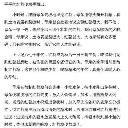
乎乎的红苕便顺手而出。
小时候，跟随母亲去坡地里挖红苕，母亲用锄头薅开苕藤，看
到土地表层有裂缝时，母亲就会欣喜地说这蔸红苕很大。我不信，
母亲一锄下去，果然挖出三四个壮壮的红苕。我问母亲哪练的火眼
金睛，母亲说，土地表层裂缝大，红苕就大。大地果然有众多密
码，只有经常接触它、亲近它的人才能破译。
上世纪六七十年代，红苕成为秋后一日三餐主食，吃得我们见
到红苕就想吐，被伤害的胃至今还记它的仇。母亲的拿手活却是熬
制红苕糖，这在那个缺吃少穿、喝糖精水的年代，真是个温暖人心
的举动。
母亲在熬制红苕糖前会先生一小盆麦芽，待小麦刚出芽苞时，
母亲便将洗净的红苕去皮，放入大铁锅里，加水，用熊熊柴火焖
煮。煮后的红苕加水捣烂成羹状时，加入早先准备好的麦芽充分搅
拌，待红苕羹里渐渐溢出清亮的糖水时，再用细纱布对红苕羹进行
过滤；过滤出来的糖水放置柴火上文火熬煮，待糖水稠到起小丝的
时候，类似未凝固的蜂糖，红苕糖便熬成了。