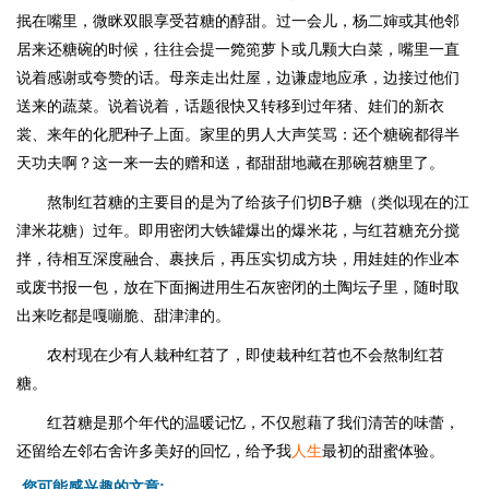
抿在嘴里，微眯双眼享受苕糖的醇甜。过一会儿，杨二婶或其他邻
居来还糖碗的时候，往往会提一箢篼萝卜或几颗大白菜，嘴里一直
说着感谢或夸赞的话。母亲走出灶屋，边谦虚地应承，边接过他们
送来的蔬菜。说着说着，话题很快又转移到过年猪、娃们的新衣
裳、来年的化肥种子上面。家里的男人大声笑骂：还个糖碗都得半
天功夫啊？这一来一去的赠和送，都甜甜地藏在那碗苕糖里了。
熬制红苕糖的主要目的是为了给孩子们切B子糖（类似现在的江
津米花糖）过年。即用密闭大铁罐爆出的爆米花，与红苕糖充分搅
拌，待相互深度融合、裹挟后，再压实切成方块，用娃娃的作业本
或废书报一包，放在下面搁进用生石灰密闭的土陶坛子里，随时取
出来吃都是嘎嘣脆、甜津津的。
农村现在少有人栽种红苕了，即使栽种红苕也不会熬制红苕
糖。
红苕糖是那个年代的温暖记忆，不仅慰藉了我们清苦的味蕾，
还留给左邻右舍许多美好的回忆，给予我
人生
最初的甜蜜体验。
您可能感兴趣的文章: