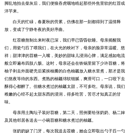
脚乱地拍去柴灰后，我们便狼吞虎咽地啃起那些外焦里软的红苕或
洋芋来。
白天的忙碌，春夏秋的劳累，仿佛在那一刻都得到了温情释
放，变成了宁静冬夜的美好序曲。
红苕糖熬制出来时夜已深，我们早已昏昏欲睡。母亲摇醒我
们，用瓷勺舀了喂我们，在火光的映衬下，母亲的脸异常温暖、慈
祥；甜津津的苕糖一入嘴，美妙的甜味儿浸润心脾，满足感如电流
般立即遍布四肢八骸。这时，母亲还会在铁锅里留下少许苕糖，将
柚子剥去外面硬壳后紧挨柚瓣的白色柚瓤放入糖水里煮，那才是我
们熬夜等待的东西。煮熟的柚瓤绵软细腻，爽滑可口，一口咬下去
酥得心都醉了。但糖水煮过的柚瓤太甜，不可多吃。母亲说，我们
稚嫩的心经不起太甜东西的浸润，得多吃苦，苦尽才知真正的甘
味。
母亲用土陶坛子装好苕糖，第二天，照例要给张奶奶、杨二婶
及其他邻居各送去一小碗苕糖和糖水煮过的柚瓤。
张奶奶缺了门牙，每次我送去苕糖，她会立即取出勺子舀一勺