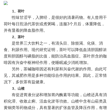
1、荷叶
性味甘涩平，入脾经，是很好的清暑药物。有人曾用干
荷叶每日煎汤代茶饮或煮粥喝，连服3个月后，体重降低，
并有显着的降血脂作用。
2、茶叶
是世界三大饮料之一，有清头目、除烦渴、化痰、消
食、利尿作用。现代研究证明，茶叶可以降低血清胆固醇浓
度和胆固醇与磷脂的比值，能防治高血脂症。茶叶所含的咖
啡因有兴奋中枢神经作用，使睡眠减少消耗增加。
另外，茶碱咖啡因还有利尿和兴奋代谢的作用。由此可
见，其减肥作用是多种功能综合作用的结果。因此，正常情
况下，多饮茶有益健康。
3、山楂
有促进胃液分泌和增加胃内酶素等功能，山楂还具有消
积化滞、收敛止痢、活血化淤等功效。山楂中含有山萜类及
黄铜类等药物成分，具有显著的扩张血管及降压作用，有增