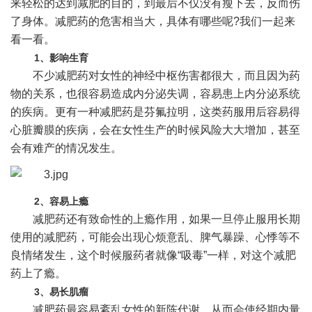
来轻松的达到减肥的目的，到最后不仅没有瘦下去，反而伤
了身体。减肥药的危害相当大，具体有哪些呢?我们一起来
看一看。
1、影响生育
不少减肥药对女性的神经中枢伤害都很大，而且因为药
物的关系，也很容易造成内分泌失调，容易患上内分泌系统
的疾病。更有一种减肥药是芬氟拉明，这类药服用后容易得
心脏瓣膜的疾病，会在女性生产的时候风险大大增加，甚至
会有难产的情况发生。
2、容易上瘾
减肥药还有致命性的上瘾作用，如果一旦停止服用长期
使用的减肥药，可能会出现心烦意乱、脾气暴躁、心悸等不
良情绪发生，这个时候服药者就像“吸毒”一样，对这个减肥
药上了瘾。
3、易长肌瘤
减肥药最容易紊乱女性的新陈代谢，从而会使经期内量