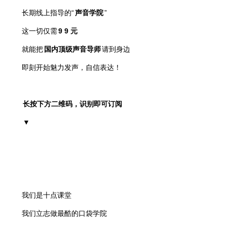
长期线上指导的“
声音学院
”
这一切仅需
9
9
元
就能把
国内顶级声音导师
请到身边
即刻开始
魅力发声，
自信表达！
长按下方二维码，识别即可订阅
▼
我们是十点课堂
我们立志做最酷的口袋学院