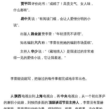
贾平凹
评价此书
：“
成精了！高贵文气、女人味，
什么都有”。
易中天
说
：“有阅读门槛，会让人爱憎分明的小
说”。
出版人
路金波
赞李蕾：“年轻漂亮不讲理”。
知名编剧
六六
称：“李蕾在抢她的编剧市场蛋糕”。
主持人
华少
说：“
《藏地情人》是我读过的非常难
得一见的爱情小说，它让我着迷。”
李蕾能说能写，把做过的每件事都完成地非常出色。
从
陕西
电视台到
上海
电视台，再
中央
电视台，从一个初出茅庐
的兼职小姑娘，到独挡多面的
顶级谈话节目主持人
，
李蕾没有显赫
的家世，而是用行动的力量，得到同行、前辈、电视界、文化界的