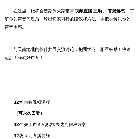
在这里，她
将会定期为大家带来
视频直播
互动、
答疑解惑
，了
解你的声音问题后，给出切实可行的建议和方法，手把手解决你的
声音困惑。
与天南地北
的伙伴共
同交流讨论，
抱团学习！相互鼓励！快速
进步！
练就好声音！
12堂
精致
视频课程
（可永久回看）
12个
关于声音&说话&表达的解
决方案
12场
互动直播答疑