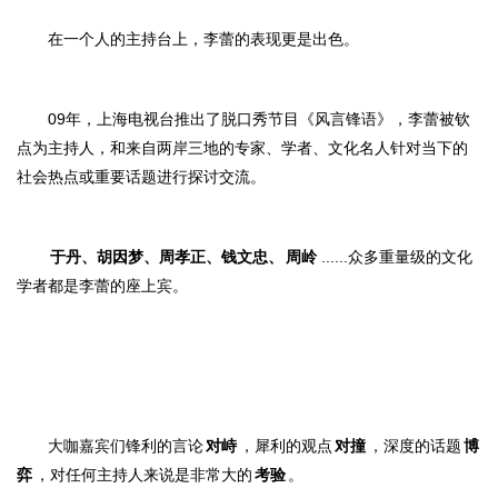
在一个人的主持台上，李蕾的表现更是出色。
09年，上海电视台推出了脱口秀节目《风言锋语》，李蕾被钦
点为主持人，和来自两岸三地的专家、学者、文化名人针对当下的
社会热点或重要话题进行探讨交流。
于丹、胡因梦、周孝正、钱文忠、
周岭
......众多重量级的文化
学者都是李蕾的座上宾。
大咖嘉宾们锋利的言论
对峙
，犀利的观点
对撞
，深度的话题
博
弈
，对任何主持人来说是非常大的
考验
。