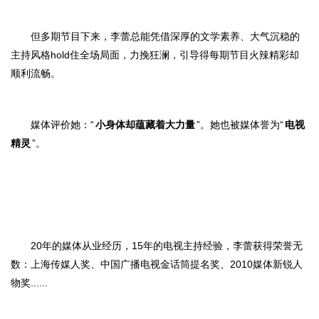
但多期节目下来，李蕾总能凭借深厚的文学素养、大气沉稳的
主持风格
hold住全场局面，力挽狂澜，引导得每期节目
火辣精彩却
顺利流畅。
媒体评价她：
“
小身体却蕴藏着大力量
”。
她也被媒体誉为
“
电视
精灵
”。
20年的媒体从业经历，15年的电视主持经验，李蕾获得荣誉无
数：上海传媒人奖、中国广播电视金话筒提名奖、2010媒体新锐人
物奖......