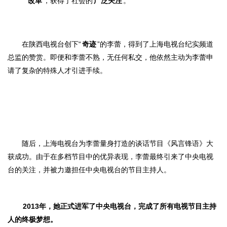
改革
，获得了社会的
广泛关注
。
在陕西电视台创下“
奇迹
”的李蕾，得到了上海电视台纪实频道
总监的赞赏。
即便和李蕾不熟，无任何私交，他依然主动为
李蕾申
请了复杂的特殊人才引进手续。
随后，上海电视台为李蕾量身打造的谈话节目《风言锋语》大
获成功。
由于在多档节目中
的优异表现，李蕾最终引来了中央电视
台的关注，并被力邀担任中央电视台的节目主持人。
2013年，她正式进军了中央电视台，完成了所有电视节目主持
人的终极梦想。