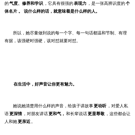
的
气度、修养和学识
，它具有很强的
表现力
，是一张高辨识度的
个
体名片
。
说什么样的话，就意味着是什么样的人。
所以，她尽量做到说的每一个字、每一句话都温和节制、有理
有据，该强硬时强硬，该对怼就要对怼。
在生活中，好声音让你更有魅力。
她说她清楚用什么样的声音，给孩子讲故事
更动听
，对爱人私
语
更深情
，对朋友讲话
更和气，
和长辈说话
更显尊敬
，这些都会让
人和她
更亲近
。