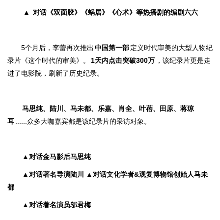
▲
对话《双面胶》《蜗居》《心术》等热播剧的编剧六六
5个月后，李蕾再次推出
中国第一部
定义时代审美的大型人物纪
录片《这个时代的审美》。
1天内点击突破300万
，该纪录片更是走
进了电影院，刷新了历史纪录。
马思纯、
陆川、
马未都、
乐嘉、
肖全、叶蓓、田原、蒋琼
耳
......众多大咖嘉宾都是该纪录片的采访对象。
▲对话金马影后马思纯
▲对话著名导演陆川
▲对话文化学者&观复博物馆创始人马未
都
▲对话著名演员邬君梅