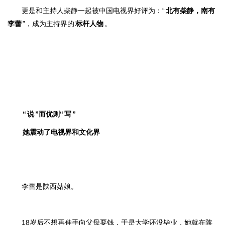
更是和主持人柴静一起被中国电视界好评为：
“
北有柴静，南有
李蕾
”
，成为主持界的
标杆人物
。
“
说
”而优则“
写
”
她震动了电视界和文化界
李蕾是陕西姑娘。
18岁后不想再伸手向父母要钱，于是大学还没毕业，她就在陕