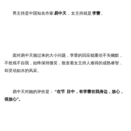
男主持是中国知名作家
易中天
，女主持就是
李蕾
。
面对易中天抛过来的大小问题，李蕾的回应稳重但不失幽默，
不抢戏不自我，
始终保持微笑，
散发着女主持人难得的成熟睿智，
却灵动如水的风采。
易中天对她的评价是：
“在
节
目中，有李蕾在我身边，放心，
很放心
”。