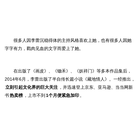
很多人因李蕾沉稳得体的主持风格喜欢上她，也有很多人因
她
字字有力，戳肉见
血的文字而爱上了她。
在出
版了《画皮》、《锄禾》、《妖祥门》等多本作品
集后，
2014年6月，李蕾出版了半自传长篇小说《藏地情人》。一经推出，
立刻引起文化界的巨大关注
，并迅速登上京东、亚马逊、当当网新
书
热卖榜
，上市不到
1个月便紧急加印
。