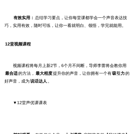
有效实用：
总结学习要点，让你每堂课都学会一个声音表达技
巧，实用有效，
随时可练，
让你
一看就明白、领悟，
学完就能用。
12堂视频课程
视频课程将每月上新2节，6个月不间断
，导师李蕾将会教你用
最合适
的方法，
最大程度
提升你的声音，让你拥有一个有
吸引力
的
好声音，成
为
说话达人
。
▼
12堂声优课课表