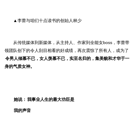
▲李蕾与咱们十点读书的创始人林少
从传统媒体到新媒体，从主持人、作家到全能女boss，李蕾带
领团队创下的令人
刮目相看的
好成绩，再次
震惊了所有人，
成为了
令
男人倾慕不已，女人羡慕不已
，实至名归的，集美貌和才华于一
身的气质女神。
她说：
我事业人生的最大功臣是
我的声音