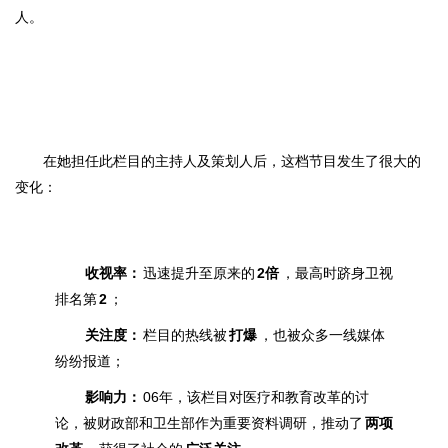
人。
在她担任此栏目的主持人及策划人后，这档节目发生了很大的
变化：
收视率：
迅速提升至
原来的
2倍
，最高时
跻身卫视
排名
第
2
；
关注度：
栏目的热线被
打爆
，也被众多一线媒体
纷纷报道；
影响力：
06年，该栏目对医疗和教育改革
的
讨
论，被财政部和卫生部作
为重要资料调研
，推动了
两项