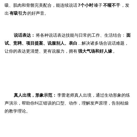
吸、肌肉和骨骼完美配合，能连续说话
7个小时
嗓子
不哑不干
，发
出
有吸引力
的好声音。
说话表达：
将各种说话表达技能与日常的工作、生活结合：
面
试、竞聘、项目提案、说服别人、表白
...
解决诸多场合说话难题
，
让你的表达更清楚、更有说服力，
拥有
强大气场和好人缘
。
真人出境，形象示范：
李蕾老师真人
出境，通过生动形象的练
声演示，帮助你纠正错误的口型、动作，理解发声原理，告别枯燥
的教学理论。