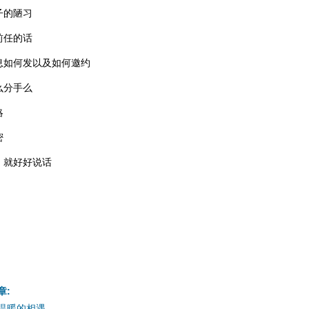
子的陋习
前任的话
息如何发以及如何邀约
么分手么
略
密
，就好好说话
章:
温暖的相遇