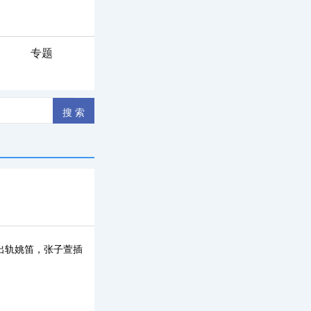
专题
出轨姚笛，张子萱插