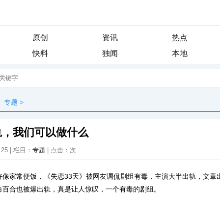
原创
资讯
热点
快料
独闻
本地
专题
>
轨，我们可以做什么
:25 | 栏目：
专题
| 点击：
次
好像家常便饭，《失恋33天》被网友调侃剧组有毒，主演大半出轨，文章
白百合也被爆出轨，真是让人惊叹，一个有毒的剧组。