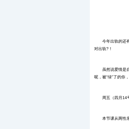
今年出轨的还有
对出轨?！
虽然说爱情是
呢，被“绿”了的你
周五（四月14
本节课从两性